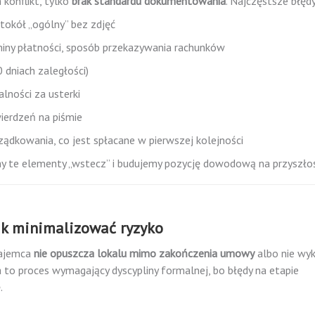
konflikt, tylko
brak standardu dokumentowania
. Najczęstsze błędy
tokół „ogólny” bez zdjęć
rminy płatności, sposób przekazywania rachunków
 dniach zaległości)
lności za usterki
ierdzeń na piśmie
ądkowania, co jest spłacane w pierwszej kolejności
y te elementy „wstecz” i budujemy pozycję dowodową na przyszłoś
jak minimalizować ryzyko
najemca
nie opuszcza lokalu mimo zakończenia umowy
albo nie wy
to proces wymagający dyscypliny formalnej, bo błędy na etapie
.