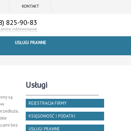
KONTAKT
8) 825-90-83
Zamów oddzwonienie
USŁUGI PRAWNE
Usługi
rony są
REJESTRACJA FIRMY
tów
przedłuża,
KSIĘGOWOŚĆ I PODATKI
bkie
ącami bez
USŁUGI PRAWNE