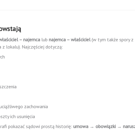
powstają
właściciel – najemca
lub
najemca – właściciel
(w tym także spory z 
 z lokalu). Najczęściej dotyczą:
ych
szczenia
 uciążliwego zachowania
szty ich usunięcia
rafi pokazać sądowi prostą historię:
umowa → obowiązki → narus