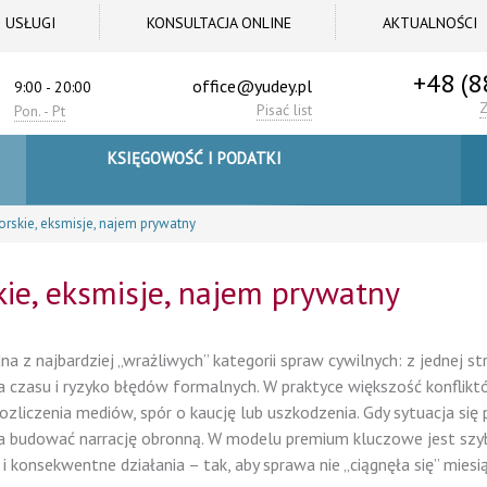
USŁUGI
KONSULTACJA ONLINE
AKTUALNOŚCI
+48 (8
office@yudey.pl
9:00 - 20:00
Pisać list
Pon. - Pt
KSIĘGOWOŚĆ I PODATKI
orskie, eksmisje, najem prywatny
kie, eksmisje, najem prywatny
na z najbardziej „wrażliwych” kategorii spraw cywilnych: z jednej st
sja czasu i ryzyko błędów formalnych. W praktyce większość konflik
rozliczenia mediów, spór o kaucję lub uszkodzenia. Gdy sytuacja się 
yna budować narrację obronną. W modelu premium kluczowe jest szy
konsekwentne działania – tak, aby sprawa nie „ciągnęła się” miesi