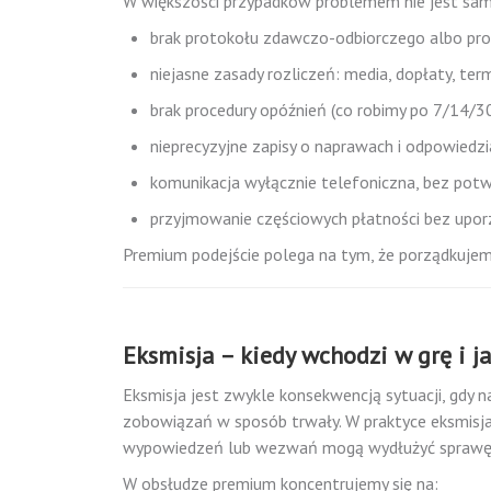
W większości przypadków problemem nie jest sam 
brak protokołu zdawczo-odbiorczego albo pro
niejasne zasady rozliczeń: media, dopłaty, te
brak procedury opóźnień (co robimy po 7/14/30
nieprecyzyjne zapisy o naprawach i odpowiedzia
komunikacja wyłącznie telefoniczna, bez potw
przyjmowanie częściowych płatności bez uporz
Premium podejście polega na tym, że porządkujem
Eksmisja – kiedy wchodzi w grę i 
Eksmisja jest zwykle konsekwencją sytuacji, gdy 
zobowiązań w sposób trwały. W praktyce eksmisja 
wypowiedzeń lub wezwań mogą wydłużyć sprawę
W obsłudze premium koncentrujemy się na: