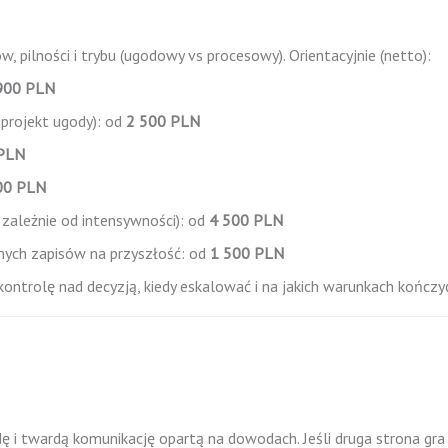
w, pilności i trybu (ugodowy vs procesowy). Orientacyjnie (netto):
900 PLN
projekt ugody): od
2 500 PLN
 PLN
00 PLN
 zależnie od intensywności): od
4 500 PLN
nych zapisów na przyszłość: od
1 500 PLN
ntrolę nad decyzją, kiedy eskalować i na jakich warunkach kończy
i twardą komunikację opartą na dowodach. Jeśli druga strona gra 