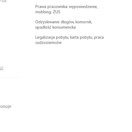
 to:
Prawa pracownika: wypowiedzenie,
mobbing, ZUS
Odzyskiwanie długów, komornik,
upadłość konsumencka
Legalizacja pobytu, karta pobytu, praca
cudzoziemców
ć.
konuje