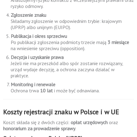
Analizujemy ryzyko konfliktu z wcześniejszymi prawami oraz
ryzyko odmowy.
Zgłoszenie znaku
Składamy zgłoszenie w odpowiednim trybie: krajowym
(UPRP) albo unijnym (EUIPO).
Publikacja i okres sprzeciwu
Po publikacji zgłoszenia podmioty trzecie mają
3 miesiące
na wniesienie sprzeciwu (opposition).
Decyzja i uzyskanie prawa
Jeżeli nie ma przeszkód albo spór zostanie rozwiązany,
urząd wydaje decyzję, a ochrona zaczyna działać w
praktyce.
Monitoring i renewale
Ochrona trwa
10 lat
i może być odnawiana.
Koszty rejestracji znaku w Polsce i w UE
Koszt składa się z dwóch części:
opłat urzędowych
oraz
honorarium za prowadzenie sprawy
.