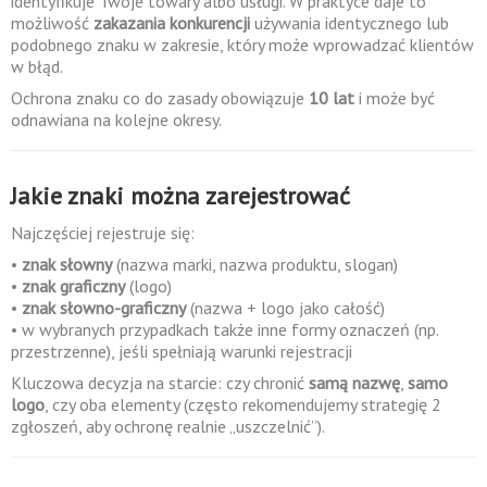
identyfikuje Twoje towary albo usługi. W praktyce daje to
możliwość
zakazania konkurencji
używania identycznego lub
podobnego znaku w zakresie, który może wprowadzać klientów
w błąd.
Ochrona znaku co do zasady obowiązuje
10 lat
i może być
odnawiana na kolejne okresy.
Jakie znaki można zarejestrować
Najczęściej rejestruje się:
•
znak słowny
(nazwa marki, nazwa produktu, slogan)
•
znak graficzny
(logo)
•
znak słowno-graficzny
(nazwa + logo jako całość)
• w wybranych przypadkach także inne formy oznaczeń (np.
przestrzenne), jeśli spełniają warunki rejestracji
Kluczowa decyzja na starcie: czy chronić
samą nazwę
,
samo
logo
, czy oba elementy (często rekomendujemy strategię 2
zgłoszeń, aby ochronę realnie „uszczelnić”).