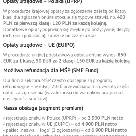
Opłaty urzędowe – Polska (UPRP)
W procedurze krajowej opłaty za zgłoszenie zależą od liczby
klas; dla zgłoszeń online stosuje się typowe stawki, np.
400
PLN za pierwszą klasę
i
120 PLN za każdą kolejną
.
Dodatkowe opłaty pojawiają się zwykle po pozytywnej decyzji
(ochrona i publikacja), zależnie od zakresu klas.
Opłaty urzędowe – UE (EUIPO)
W procedurze unijnej podstawowa opłata online wynosi
850
EUR za 1 klasę
,
50 EUR za 2 klasę
i
150 EUR za każdą kolejną
.
Możliwa refundacja dla MŚP (SME Fund)
Dla firm z sektora MŚP często dostępne są programy
refundacyjne – w edycji 2026 przewidziano m.in. zwroty części
opłat za zgłoszenia (w zależności od warunków programu i
dostępności środków).
Nasza obsługa (segment premium)
• rejestracja znaku w Polsce (UPRP) – od
2 900 PLN netto
• rejestracja znaku w UE (EUIPO) – od
4 900 PLN netto
• pakiet „nazwa + logo” (2 zgłoszenia) – od
6 900 PLN netto