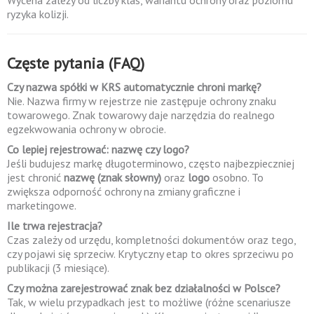
Wycena zależy od liczby klas, wariantu ochrony oraz poziomu
ryzyka kolizji.
Częste pytania (FAQ)
Czy nazwa spółki w KRS automatycznie chroni markę?
Nie. Nazwa firmy w rejestrze nie zastępuje ochrony znaku
towarowego. Znak towarowy daje narzędzia do realnego
egzekwowania ochrony w obrocie.
Co lepiej rejestrować: nazwę czy logo?
Jeśli budujesz markę długoterminowo, często najbezpieczniej
jest chronić
nazwę (znak słowny)
oraz
logo
osobno. To
zwiększa odporność ochrony na zmiany graficzne i
marketingowe.
Ile trwa rejestracja?
Czas zależy od urzędu, kompletności dokumentów oraz tego,
czy pojawi się sprzeciw. Krytyczny etap to okres sprzeciwu po
publikacji (3 miesiące).
Czy można zarejestrować znak bez działalności w Polsce?
Tak, w wielu przypadkach jest to możliwe (różne scenariusze