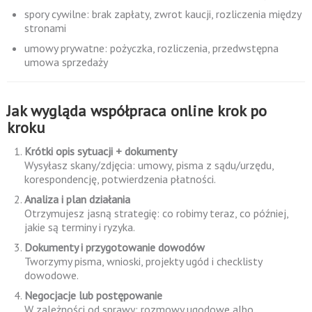
spory cywilne: brak zapłaty, zwrot kaucji, rozliczenia między
stronami
umowy prywatne: pożyczka, rozliczenia, przedwstępna
umowa sprzedaży
Jak wygląda współpraca online krok po
kroku
Krótki opis sytuacji + dokumenty
Wysyłasz skany/zdjęcia: umowy, pisma z sądu/urzędu,
korespondencję, potwierdzenia płatności.
Analiza i plan działania
Otrzymujesz jasną strategię: co robimy teraz, co później,
jakie są terminy i ryzyka.
Dokumenty i przygotowanie dowodów
Tworzymy pisma, wnioski, projekty ugód i checklisty
dowodowe.
Negocjacje lub postępowanie
W zależności od sprawy: rozmowy ugodowe albo