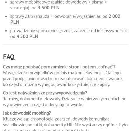
sprawy mobbingowe (pakiet dowodowy + pisma +
strategia): od
3 500 PLN
sprawy ZUS (analiza + odwołanie/wyjaśnienia): od
2 000
PLN
prowadzenie sporu (miesięcznie, zależnie od intensywności):
od
4 500 PLN
FAQ
Czy mogę podpisać porozumienie stron i potem „cofnąć”?
W większości przypadków podpis ma konsekwencje. Dlatego
przed podpisaniem warto przeanalizować dokument i warunki,
bo często można wynegocjować korzystniejsze zapisy.
Co jest najważniejsze przy wypowiedzeniu?
Terminy, dokumenty i dowody. Działanie w pierwszych dniach po
wypowiedzeniu często decyduje o wyniku.
Jak udowodnić mobbing?
Kluczowe są: chronologia zdarzeń, dowody komunikacji,
świadkowie, notatki, dokumenty HR. Nie wystarczy ogólne „było
źle” – trzeba pokazać powtarzalność i skutki.