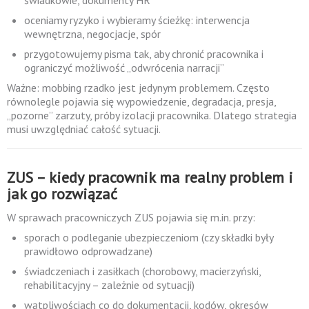
świadkowie, dokumenty HR
oceniamy ryzyko i wybieramy ścieżkę: interwencja
wewnętrzna, negocjacje, spór
przygotowujemy pisma tak, aby chronić pracownika i
ograniczyć możliwość „odwrócenia narracji”
Ważne: mobbing rzadko jest jedynym problemem. Często
równolegle pojawia się wypowiedzenie, degradacja, presja,
„pozorne” zarzuty, próby izolacji pracownika. Dlatego strategia
musi uwzględniać całość sytuacji.
ZUS – kiedy pracownik ma realny problem i
jak go rozwiązać
W sprawach pracowniczych ZUS pojawia się m.in. przy:
sporach o podleganie ubezpieczeniom (czy składki były
prawidłowo odprowadzane)
świadczeniach i zasiłkach (chorobowy, macierzyński,
rehabilitacyjny – zależnie od sytuacji)
wątpliwościach co do dokumentacji, kodów, okresów