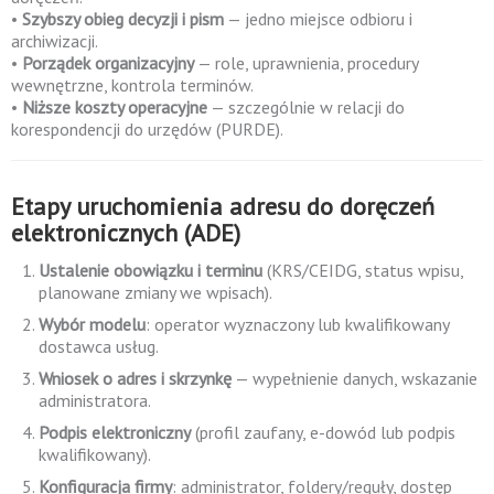
•
Szybszy obieg decyzji i pism
— jedno miejsce odbioru i
archiwizacji.
•
Porządek organizacyjny
— role, uprawnienia, procedury
wewnętrzne, kontrola terminów.
•
Niższe koszty operacyjne
— szczególnie w relacji do
korespondencji do urzędów (PURDE).
Etapy uruchomienia adresu do doręczeń
elektronicznych (ADE)
Ustalenie obowiązku i terminu
(KRS/CEIDG, status wpisu,
planowane zmiany we wpisach).
Wybór modelu
: operator wyznaczony lub kwalifikowany
dostawca usług.
Wniosek o adres i skrzynkę
— wypełnienie danych, wskazanie
administratora.
Podpis elektroniczny
(profil zaufany, e-dowód lub podpis
kwalifikowany).
Konfiguracja firmy
: administrator, foldery/reguły, dostęp