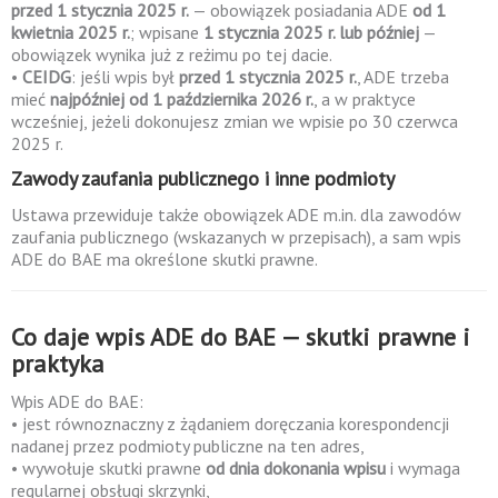
przed 1 stycznia 2025 r.
— obowiązek posiadania ADE
od 1
kwietnia 2025 r.
; wpisane
1 stycznia 2025 r. lub później
—
obowiązek wynika już z reżimu po tej dacie.
•
CEIDG
: jeśli wpis był
przed 1 stycznia 2025 r.
, ADE trzeba
mieć
najpóźniej od 1 października 2026 r.
, a w praktyce
wcześniej, jeżeli dokonujesz zmian we wpisie po 30 czerwca
2025 r.
Zawody zaufania publicznego i inne podmioty
Ustawa przewiduje także obowiązek ADE m.in. dla zawodów
zaufania publicznego (wskazanych w przepisach), a sam wpis
ADE do BAE ma określone skutki prawne.
Co daje wpis ADE do BAE — skutki prawne i
praktyka
Wpis ADE do BAE:
• jest równoznaczny z żądaniem doręczania korespondencji
nadanej przez podmioty publiczne na ten adres,
• wywołuje skutki prawne
od dnia dokonania wpisu
i wymaga
regularnej obsługi skrzynki,