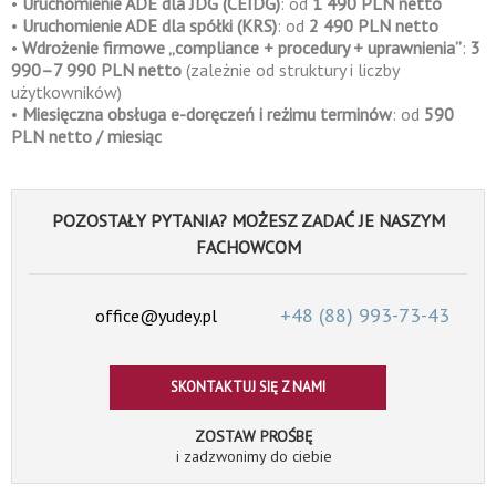
•
Uruchomienie ADE dla JDG (CEIDG)
: od
1 490 PLN netto
•
Uruchomienie ADE dla spółki (KRS)
: od
2 490 PLN netto
•
Wdrożenie firmowe „compliance + procedury + uprawnienia”
:
3
990–7 990 PLN netto
(zależnie od struktury i liczby
użytkowników)
•
Miesięczna obsługa e-doręczeń i reżimu terminów
: od
590
PLN netto / miesiąc
POZOSTAŁY PYTANIA? MOŻESZ ZADAĆ JE NASZYM
FACHOWCOM
+48 (88)
993-73-43
office@yudey.pl
SKONTAKTUJ SIĘ Z NAMI
ZOSTAW PROŚBĘ
i zadzwonimy do ciebie