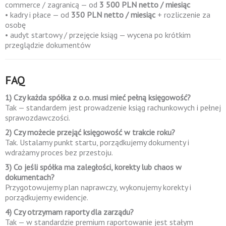
commerce / zagranicą — od
3 500 PLN netto / miesiąc
• kadry i płace — od
350 PLN netto / miesiąc
+ rozliczenie za
osobę
• audyt startowy / przejęcie ksiąg — wycena po krótkim
przeglądzie dokumentów
FAQ
1) Czy każda spółka z o.o. musi mieć pełną księgowość?
Tak — standardem jest prowadzenie ksiąg rachunkowych i pełnej
sprawozdawczości.
2) Czy możecie przejąć księgowość w trakcie roku?
Tak. Ustalamy punkt startu, porządkujemy dokumenty i
wdrażamy proces bez przestoju.
3) Co jeśli spółka ma zaległości, korekty lub chaos w
dokumentach?
Przygotowujemy plan naprawczy, wykonujemy korekty i
porządkujemy ewidencje.
4) Czy otrzymam raporty dla zarządu?
Tak — w standardzie premium raportowanie jest stałym