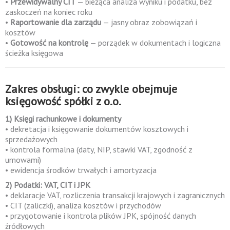
•
Przewidywalny CIT
— bieżąca analiza wyniku i podatku, bez
zaskoczeń na koniec roku
•
Raportowanie dla zarządu
— jasny obraz zobowiązań i
kosztów
•
Gotowość na kontrolę
— porządek w dokumentach i logiczna
ścieżka księgowa
Zakres obsługi: co zwykle obejmuje
księgowość spółki z o.o.
1) Księgi rachunkowe i dokumenty
• dekretacja i księgowanie dokumentów kosztowych i
sprzedażowych
• kontrola formalna (daty, NIP, stawki VAT, zgodność z
umowami)
• ewidencja środków trwałych i amortyzacja
2) Podatki: VAT, CIT i JPK
• deklaracje VAT, rozliczenia transakcji krajowych i zagranicznych
• CIT (zaliczki), analiza kosztów i przychodów
• przygotowanie i kontrola plików JPK, spójność danych
źródłowych