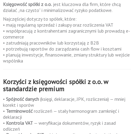
Księgowość spółki z o.o.
jest kluczowa dla firm, które chcą
działać „na czysto” i minimalizować ryzyko podatkowe.
Najczęściej dotyczy to spółek, które:
• mają regularną sprzedaż i zakupy oraz rozliczenia VAT
• współpracują z kontrahentami zagranicznymi lub prowadzą e-
commerce
• zatrudniają pracowników lub korzystają z B2B
• potrzebują raportów do zarządzania cash flow i kosztami
• planują inwestycje, finansowanie, zmiany struktury lub wejście
wspólnika
Korzyści z księgowości spółki z o.o. w
standardzie premium
•
Spójność danych
(księgi, deklaracje, JPK, rozliczenia) — mniej
korekt i sporów
•
Terminowość
rozliczeń — stały harmonogram zamknięć i
deklaracji
•
Kontrola VAT
— weryfikacja dokumentów, ryzyk i zasad
odliczeń