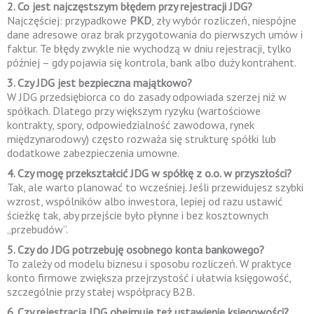
2. Co jest najczęstszym błędem przy rejestracji JDG?
Najczęściej: przypadkowe
PKD
, zły wybór rozliczeń, niespójne
dane adresowe oraz brak przygotowania do pierwszych umów i
faktur. Te błędy zwykle nie wychodzą w dniu rejestracji, tylko
później – gdy pojawia się kontrola, bank albo duży kontrahent.
3. Czy JDG jest bezpieczna majątkowo?
W JDG przedsiębiorca co do zasady odpowiada szerzej niż w
spółkach. Dlatego przy większym ryzyku (wartościowe
kontrakty, spory, odpowiedzialność zawodowa, rynek
międzynarodowy) często rozważa się strukturę spółki lub
dodatkowe zabezpieczenia umowne.
4. Czy mogę przekształcić JDG w spółkę z o.o. w przyszłości?
Tak, ale warto planować to wcześniej. Jeśli przewidujesz szybki
wzrost, wspólników albo inwestora, lepiej od razu ustawić
ścieżkę tak, aby przejście było płynne i bez kosztownych
„przebudów”.
5. Czy do JDG potrzebuję osobnego konta bankowego?
To zależy od modelu biznesu i sposobu rozliczeń. W praktyce
konto firmowe zwiększa przejrzystość i ułatwia księgowość,
szczególnie przy stałej współpracy B2B.
6. Czy rejestracja JDG obejmuje też ustawienie księgowości?