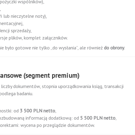
 pożyczki wspólników),
,
 lub nieczytelne noty),
entacyjnej,
encji sprzedaży,
rsje plików, komplet załączników.
e było gotowe nie tylko „do wysłania”, ale również
do obrony
.
inansowe (segment premium)
i, liczby dokumentów, stopnia uporządkowania ksiąg, transakcji
podlega badaniu.
nostki: od
3 500 PLN netto
,
 rozbudowaną informacją dodatkową: od
5 500 PLN netto
,
 korektami: wycena po przeglądzie dokumentów.