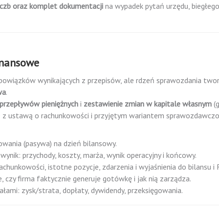
liczb oraz komplet dokumentacji
na wypadek pytań urzędu, biegłeg
inansowe
obowiązków wynikających z przepisów, ale rdzeń sprawozdania two
wa
.
 przepływów pieniężnych
i
zestawienie zmian w kapitale własnym
(g
e z ustawą o rachunkowości i przyjętym wariantem sprawozdawczoś
owania (pasywa) na dzień bilansowy.
 wynik: przychody, koszty, marża, wynik operacyjny i końcowy.
achunkowości, istotne pozycje, zdarzenia i wyjaśnienia do bilansu i 
 czy firma faktycznie generuje gotówkę i jak nią zarządza.
tałami: zysk/strata, dopłaty, dywidendy, przeksięgowania.