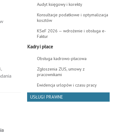
Audyt księgowy i korekty
Konsultacje podatkowe i optymalizacja
kosztów
 w
KSeF 2026 — wdrożenie i obsługa e-
Faktur
Kadry i płace
Obsługa kadrowo-płacowa
,
Zgłoszenia ZUS, umowy z
pracownikami
adania
Ewidencja urlopów i czasu pracy
USŁUGI PRAWNE
ia