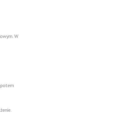
nkowym. W
o potem
żenie.