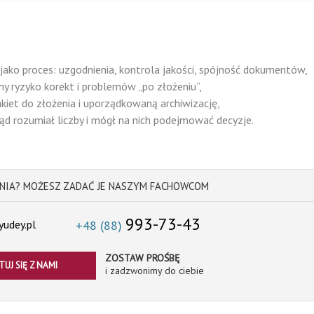
jako proces: uzgodnienia, kontrola jakości, spójność dokumentów,
y ryzyko korekt i problemów „po złożeniu”,
iet do złożenia i uporządkowaną archiwizację,
ąd rozumiał liczby i mógł na nich podejmować decyzje.
NIA? MOŻESZ ZADAĆ JE NASZYM FACHOWCOM
993-73-43
udey.pl
+48 (88)
ZOSTAW PROŚBĘ
UJ SIĘ Z NAMI
i zadzwonimy do ciebie