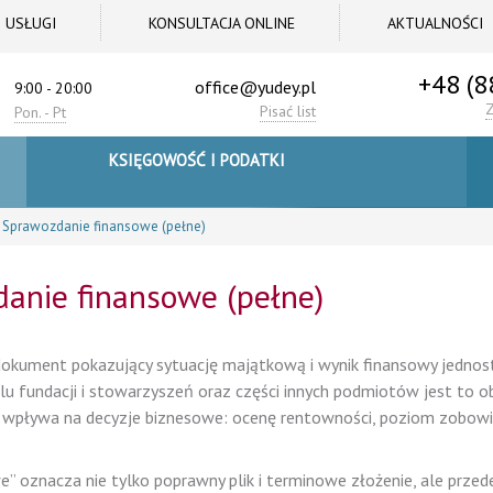
USŁUGI
KONSULTACJA ONLINE
AKTUALNOŚCI
+48 (8
office@yudey.pl
9:00 - 20:00
Pisać list
Pon. - Pt
KSIĘGOWOŚĆ I PODATKI
Sprawozdanie finansowe (pełne)
anie finansowe (pełne)
kument pokazujący sytuację majątkową i wynik finansowy jednost
ielu fundacji i stowarzyszeń oraz części innych podmiotów jest to 
ie wpływa na decyzje biznesowe: ocenę rentowności, poziom zobow
 oznacza nie tylko poprawny plik i terminowe złożenie, ale przed