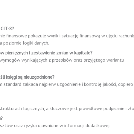
 CIT-8?
nie finansowe pokazuje wynik i sytuację finansową w ujęciu rachu
 poziomie logiki danych.
w pieniężnych i zestawienie zmian w kapitale?
i wymogów wynikających z przepisów oraz przyjętego wariantu
li księgi są nieuzgodnione?
m standard zakłada najpierw uzgodnienie i kontrolę jakości, dopier
?
ukturach logicznych, a kluczowe jest prawidłowe podpisanie i zło
u?
osztów oraz ryzyka ujawnione w informacji dodatkowej.