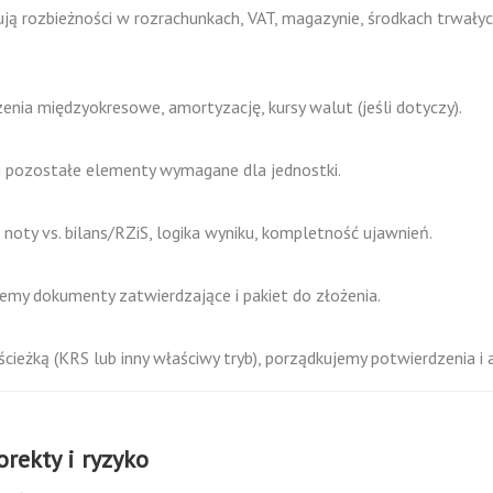
ują rozbieżności w rozrachunkach, VAT, magazynie, środkach trwałyc
zenia międzyokresowe, amortyzację, kursy walut (jeśli dotyczy).
i pozostałe elementy wymagane dla jednostki.
 noty vs. bilans/RZiS, logika wyniku, kompletność ujawnień.
my dokumenty zatwierdzające i pakiet do złożenia.
ieżką (KRS lub inny właściwy tryb), porządkujemy potwierdzenia i 
orekty i ryzyko