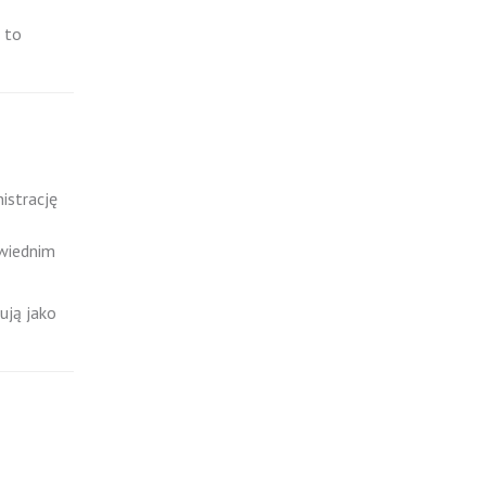
 to
istrację
owiednim
ują jako