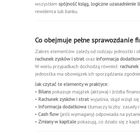
wszystkim
spójność ksiąg, logiczne uzasadnienie 
rewidenta lub banku.
Co obejmuje pełne sprawozdanie f
Zakres elementów zależy od rodzaju jednostki i 
rachunek zysków i strat
oraz
informacja dodatko
W wielu przypadkach dochodzą również:
rachunek
jednostka ma obowiązek ich sporządzania zgodni
Jak czytać te elementy w praktyce:
•
Bilans
pokazuje majątek (aktywa) i źródła finans
•
Rachunek zysków i strat
wyjaśnia, skąd wziął się
•
Informacja dodatkowa
tłumaczy liczby: zasady r
•
Cash flow
(jeśli wymagany) odpowiada na pytanie,
•
Zmiany w kapitale
pokazują, co działo się z kapi