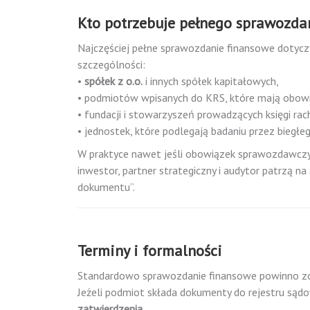
Kto potrzebuje pełnego sprawozda
Najczęściej pełne sprawozdanie finansowe dotyc
szczególności:
•
spółek z o.o.
i innych spółek kapitałowych,
• podmiotów wpisanych do KRS, które mają obow
• fundacji i stowarzyszeń prowadzących księgi ra
• jednostek, które podlegają badaniu przez biegłe
W praktyce nawet jeśli obowiązek sprawozdawczy 
inwestor, partner strategiczny i audytor patrzą na
dokumentu”.
Terminy i formalności
Standardowo sprawozdanie finansowe powinno z
Jeżeli podmiot składa dokumenty do rejestru sąd
zatwierdzenia
.