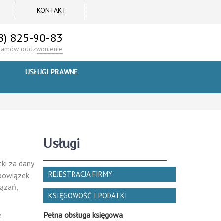
KONTAKT
8) 825-90-83
Zamów oddzwonienie
USŁUGI PRAWNE
Usługi
ki za dany
REJESTRACJA FIRMY
obowiązek
iązań,
KSIĘGOWOŚĆ I PODATKI
Pełna obsługa księgowa
e