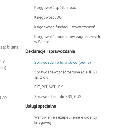
o
Księgowość spółki z o.o.
Księgowość JDG
Księgowość fundacji i stowarzyszeń
Księgowość podmiotów zagranicznych
w Polsce
rzą:
bilans
,
Deklaracje i sprawozdania
dy
Sprawozdanie finansowe (pełne)
ci).
Sprawozdawczość zerowa (dla JDG i
sp. z o.o.)
CIT, PIT, VAT, JPK
Sprawozdania do KRS, GUS
RZiS.
Usługi specjalne
Wznowienie i uzupełnienie ewidencji
księgowej