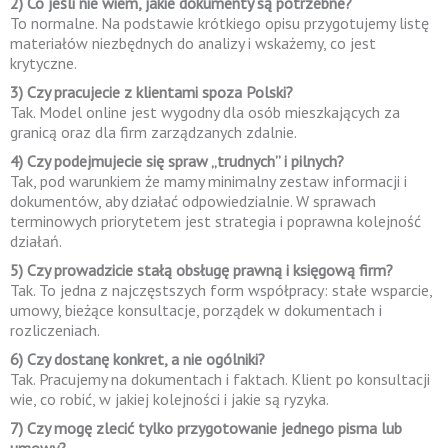
2) Co jeśli nie wiem, jakie dokumenty są potrzebne?
To normalne. Na podstawie krótkiego opisu przygotujemy listę
materiałów niezbędnych do analizy i wskażemy, co jest
krytyczne.
3) Czy pracujecie z klientami spoza Polski?
Tak. Model online jest wygodny dla osób mieszkających za
granicą oraz dla firm zarządzanych zdalnie.
4) Czy podejmujecie się spraw „trudnych” i pilnych?
Tak, pod warunkiem że mamy minimalny zestaw informacji i
dokumentów, aby działać odpowiedzialnie. W sprawach
terminowych priorytetem jest strategia i poprawna kolejność
działań.
5) Czy prowadzicie stałą obsługę prawną i księgową firm?
Tak. To jedna z najczęstszych form współpracy: stałe wsparcie,
umowy, bieżące konsultacje, porządek w dokumentach i
rozliczeniach.
6) Czy dostanę konkret, a nie ogólniki?
Tak. Pracujemy na dokumentach i faktach. Klient po konsultacji
wie, co robić, w jakiej kolejności i jakie są ryzyka.
7) Czy mogę zlecić tylko przygotowanie jednego pisma lub