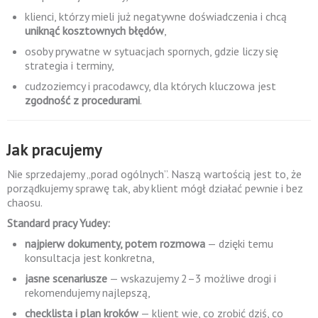
klienci, którzy mieli już negatywne doświadczenia i chcą
uniknąć kosztownych błędów
,
osoby prywatne w sytuacjach spornych, gdzie liczy się
strategia i terminy,
cudzoziemcy i pracodawcy, dla których kluczowa jest
zgodność z procedurami
.
Jak pracujemy
Nie sprzedajemy „porad ogólnych”. Naszą wartością jest to, że
porządkujemy sprawę tak, aby klient mógł działać pewnie i bez
chaosu.
Standard pracy Yudey:
najpierw dokumenty, potem rozmowa
— dzięki temu
konsultacja jest konkretna,
jasne scenariusze
— wskazujemy 2–3 możliwe drogi i
rekomendujemy najlepszą,
checklista i plan kroków
— klient wie, co zrobić dziś, co