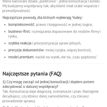
Wiele kancelarii działa „punktowo”: jedna konsultacja i koniec.
My budujemy współpracę tak, aby klient miał stałe wsparcie i
przewidywalność.
Najczęstsze powody, dla których wybierają Yudey:
kompleksowość
: prawo i księgowość w jednej logice,
business-first
: rozwiązania dopasowane do realiów firmy i
rynku,
szybka reakcja
i priorytetyzacja spraw pilnych,
precyzja dokumentów
: mniej ryzyka, więcej kontroli,
model premium
: nacisk na wynik, nie na „czas spędzony”.
Najczęstsze pytania (FAQ)
1) Czy mogę zacząć od jednej konsultacji i dopiero potem
zdecydować o dalszej współpracy?
Tak. Konsultacja daje diagnozę, scenariusze i plan. Następnie
decydujesz, czy idziesz dalej samodzielnie, czy zlecasz
prowadzenie sprawy.