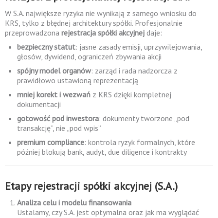
W S.A. największe ryzyka nie wynikają z samego wniosku do
KRS, tylko z błędnej architektury spółki. Profesjonalnie
przeprowadzona
rejestracja spółki akcyjnej
daje:
bezpieczny statut
: jasne zasady emisji, uprzywilejowania,
głosów, dywidend, ograniczeń zbywania akcji
spójny model organów
: zarząd i rada nadzorcza z
prawidłowo ustawioną reprezentacją
mniej korekt i wezwań
z KRS dzięki kompletnej
dokumentacji
gotowość pod inwestora
: dokumenty tworzone „pod
transakcję”, nie „pod wpis”
premium compliance
: kontrola ryzyk formalnych, które
później blokują bank, audyt, due diligence i kontrakty
Etapy rejestracji spółki akcyjnej (S.A.)
Analiza celu i modelu finansowania
Ustalamy, czy S.A. jest optymalna oraz jak ma wyglądać