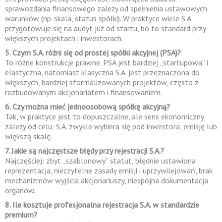
sprawozdania finansowego zależy od spełnienia ustawowych
warunków (np. skala, status spółki). W praktyce wiele S.A.
przygotowuje się na audyt już od startu, bo to standard przy
większych projektach i inwestorach.
5. Czym S.A. różni się od prostej spółki akcyjnej (PSA)?
To różne konstrukcje prawne. PSA jest bardziej „startupowa” i
elastyczna, natomiast klasyczna S.A. jest przeznaczona do
większych, bardziej sformalizowanych projektów, często z
rozbudowanym akcjonariatem i finansowaniem.
6. Czy można mieć jednoosobową spółkę akcyjną?
Tak, w praktyce jest to dopuszczalne, ale sens ekonomiczny
zależy od celu: S.A. zwykle wybiera się pod inwestora, emisję lub
większą skalę.
7. Jakie są najczęstsze błędy przy rejestracji S.A.?
Najczęściej: zbyt „szablonowy” statut, błędnie ustawiona
reprezentacja, nieczytelne zasady emisji i uprzywilejowań, brak
mechanizmów wyjścia akcjonariuszy, niespójna dokumentacja
organów.
8. Ile kosztuje profesjonalna rejestracja S.A. w standardzie
premium?