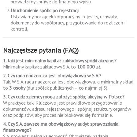
prowadzimy sprawę do finalnego wpisu.
Uruchomienie spółki po rejestracji
Ustawiamy porządek korporacyjny: rejestry, uchwały,
dokumenty do współpracy, przygotowanie do rozliczeń i
kontroli.
Najczęstsze pytania (FAQ)
1. Jaki jest minimalny kapitał zakładowy spółki akcyjnej?
Minimalny kapitał zakładowy S.A. to
100 000 zł
.
2. Czy rada nadzorcza jest obowiązkowa w S.A.?
Tak. W S.A. rada nadzorcza jest obowiązkowa, a minimalny skład
to
3 osoby
(dla spółek publicznych – co najmniej 5).
3. Czy cudzoziemcy mogą założyć spółkę akcyjną w Polsce?
W praktyce tak. Kluczowe jest prawidłowe przygotowanie
dokumentów, adresu rejestrowego i spójnej struktury organów
oraz podpisów, aby proces nie blokował się formalnie.
4. Czy S.A. zawsze ma obowiązkowy audyt sprawozdania
finansowego?
S.A. prowadzi pełną księgowość. Obowiązek badania