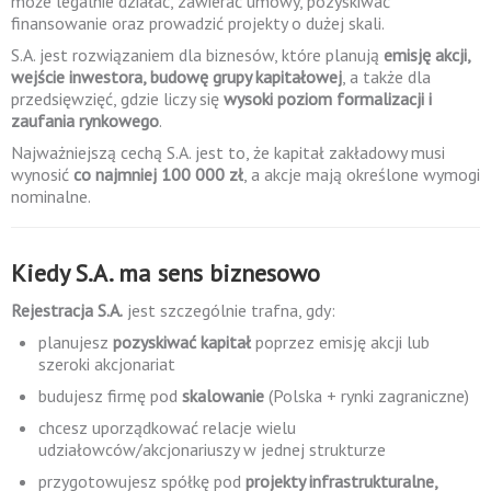
może legalnie działać, zawierać umowy, pozyskiwać
finansowanie oraz prowadzić projekty o dużej skali.
S.A. jest rozwiązaniem dla biznesów, które planują
emisję akcji,
wejście inwestora, budowę grupy kapitałowej
, a także dla
przedsięwzięć, gdzie liczy się
wysoki poziom formalizacji i
zaufania rynkowego
.
Najważniejszą cechą S.A. jest to, że kapitał zakładowy musi
wynosić
co najmniej 100 000 zł
, a akcje mają określone wymogi
nominalne.
Kiedy S.A. ma sens biznesowo
Rejestracja S.A.
jest szczególnie trafna, gdy:
planujesz
pozyskiwać kapitał
poprzez emisję akcji lub
szeroki akcjonariat
budujesz firmę pod
skalowanie
(Polska + rynki zagraniczne)
chcesz uporządkować relacje wielu
udziałowców/akcjonariuszy w jednej strukturze
przygotowujesz spółkę pod
projekty infrastrukturalne,