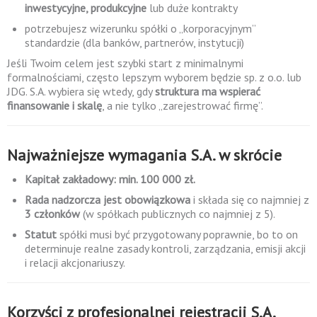
inwestycyjne, produkcyjne
lub duże kontrakty
potrzebujesz wizerunku spółki o „korporacyjnym”
standardzie (dla banków, partnerów, instytucji)
Jeśli Twoim celem jest szybki start z minimalnymi
formalnościami, często lepszym wyborem będzie sp. z o.o. lub
JDG. S.A. wybiera się wtedy, gdy
struktura ma wspierać
finansowanie i skalę
, a nie tylko „zarejestrować firmę”.
Najważniejsze wymagania S.A. w skrócie
Kapitał zakładowy: min. 100 000 zł.
Rada nadzorcza jest obowiązkowa
i składa się co najmniej z
3 członków
(w spółkach publicznych co najmniej z 5).
Statut
spółki musi być przygotowany poprawnie, bo to on
determinuje realne zasady kontroli, zarządzania, emisji akcji
i relacji akcjonariuszy.
Korzyści z profesjonalnej rejestracji S.A.