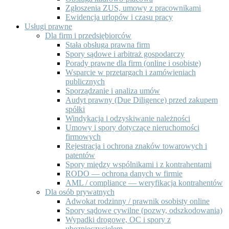
Zgłoszenia ZUS, umowy z pracownikami
Ewidencja urlopów i czasu pracy
Usługi prawne
Dla firm i przedsiębiorców
Stała obsługa prawna firm
Spory sądowe i arbitraż gospodarczy
Porady prawne dla firm (online i osobiste)
Wsparcie w przetargach i zamówieniach
publicznych
Sporządzanie i analiza umów
Audyt prawny (Due Diligence) przed zakupem
spółki
Windykacja i odzyskiwanie należności
Umowy i spory dotyczące nieruchomości
firmowych
Rejestracja i ochrona znaków towarowych i
patentów
Spory między wspólnikami i z kontrahentami
RODO — ochrona danych w firmie
AML / compliance — weryfikacja kontrahentów
Dla osób prywatnych
Adwokat rodzinny / prawnik osobisty online
Spory sądowe cywilne (pozwy, odszkodowania)
Wypadki drogowe, OC i spory z
ubezpieczycielem