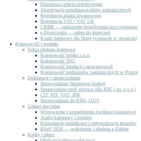
Dzierżawa adresu rejestrowego
Akredytacja przedstawicielstw zagranicznych
Rejestracja znaku towarowego
Rejestracja VAT / VAT UE
CRBR — zgłoszenie beneficjenta rzeczywistego
e-Doręczenia — adres do doręczeń
Konto bankowe dla firmy (wsparcie w otwarciu)
Księgowość i podatki
Pełna obsługa księgowa
Księgowość spółki z o.o.
Księgowość JDG
Księgowość fundacji i stowarzyszeń
Księgowość podmiotów zagranicznych w Polsce
Deklaracje i sprawozdania
Sprawozdanie finansowe (pełne)
Sprawozdawczość zerowa (dla JDG i sp. z o.o.)
CIT, PIT, VAT, JPK
Sprawozdania do KRS, GUS
Usługi specjalne
Wznowienie i uzupełnienie ewidencji księgowej
Audyt księgowy i korekty
Konsultacje podatkowe i optymalizacja kosztów
KSeF 2026 — wdrożenie i obsługa e-Faktur
Kadry i płace
Obsługa kadrowo-płacowa