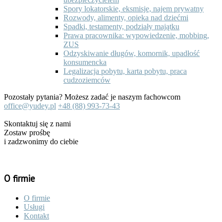
Spory lokatorskie, eksmisje, najem prywatny
Rozwody, alimenty, opieka nad dziećmi
Spadki, testamenty, podziały majątku
Prawa pracownika: wypowiedzenie, mobbing,
ZUS
Odzyskiwanie długów, komornik, upadłość
konsumencka
Legalizacja pobytu, karta pobytu, praca
cudzoziemców
Pozostały pytania? Możesz zadać je naszym fachowcom
office@yudey.pl
+48 (88)
993-73-43
Skontaktuj się z nami
Zostaw prośbę
i zadzwonimy do ciebie
O firmie
O firmie
Usługi
Kontakt