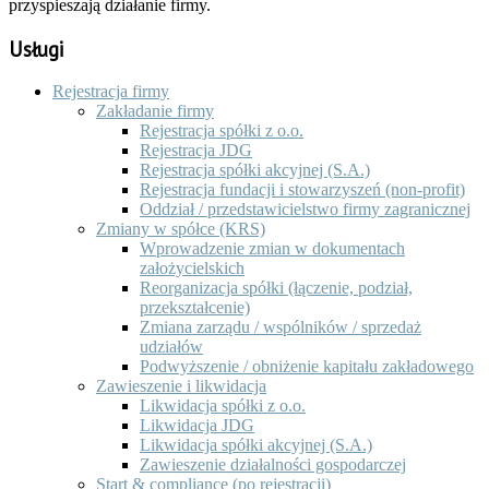
przyspieszają działanie firmy.
Usługi
Rejestracja firmy
Zakładanie firmy
Rejestracja spółki z o.o.
Rejestracja JDG
Rejestracja spółki akcyjnej (S.A.)
Rejestracja fundacji i stowarzyszeń (non-profit)
Oddział / przedstawicielstwo firmy zagranicznej
Zmiany w spółce (KRS)
Wprowadzenie zmian w dokumentach
założycielskich
Reorganizacja spółki (łączenie, podział,
przekształcenie)
Zmiana zarządu / wspólników / sprzedaż
udziałów
Podwyższenie / obniżenie kapitału zakładowego
Zawieszenie i likwidacja
Likwidacja spółki z o.o.
Likwidacja JDG
Likwidacja spółki akcyjnej (S.A.)
Zawieszenie działalności gospodarczej
Start & compliance (po rejestracji)