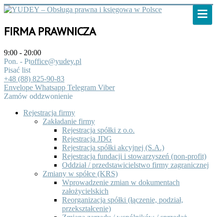
FIRMA PRAWNICZA
9:00 - 20:00
Pon. - Pt
office@yudey.pl
Pisać list
+48 (88) 825-90-83
Envelope
Whatsapp
Telegram
Viber
Zamów oddzwonienie
Rejestracja firmy
Zakładanie firmy
Rejestracja spółki z o.o.
Rejestracja JDG
Rejestracja spółki akcyjnej (S.A.)
Rejestracja fundacji i stowarzyszeń (non-profit)
Oddział / przedstawicielstwo firmy zagranicznej
Zmiany w spółce (KRS)
Wprowadzenie zmian w dokumentach
założycielskich
Reorganizacja spółki (łączenie, podział,
przekształcenie)