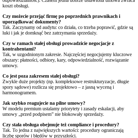
odpowiedzialność). Czasem jedna dobrze ustawiona umowa zwraca
koszt obsługi.
Czy możecie przejąć firmę po poprzednich prawnikach i
uporządkować dokumenty?
Tak. Zaczynamy od audytu: co działa, co trzeba poprawić, gdzie są
luki i jak je domknąć bez zatrzymania sprzedaży.
Czy w ramach stałej obsługi prowadzicie negocjacje z
kontrahentami?
Tak, w uzgodnionym zakresie. Najczęściej negocjujemy kluczowe
obszary: płatności, odbiory, kary, odpowiedzialność, rozwiązanie
umowy.
Co jest poza zakresem stałej obsługi?
Zwykle duże projekty (np. kompleksowe restrukturyzacje, długie
spory sądowe) rozlicza się projektowo – z jasną wyceną i
harmonogramem.
Jak szybko reagujecie na pilne umowy?
W modelu premium ustalamy priorytety i zasady eskalacji, aby
umowy „przed podpisem” nie blokowały sprzedaży.
Czy stała obsługa obejmuje też compliance i procedury?
Tak. To jedna z największych wartości: procedury ograniczają
liczbę sporów i błędów w przyszłości.