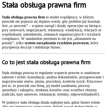
Stała obsługa prawna firm
Stała obsługa prawna firm
to model współpracy, w którym
prawnik nie pojawia się dopiero wtedy, gdy problem już kosztuje.
Jest „w procesie” – wspiera zarząd i działy operacyjne na bieżąco:
przy umowach, negocjacjach, reklamacji, windykacji, relacjach ze
wspólnikami, zatrudnieniu, zmianach organizacyjnych i ryzykach
compliance. W standardzie premium to nie jest „abonament na
porady”, tylko
system zarządzania ryzykiem prawnym
, który
przyspiesza decyzje i stabilizuje biznes.
Co to jest stała obsługa prawna firm
Stała obsługa prawna to regularne wsparcie prawne w ustalonym
zakresie i trybie: konsultacje, analiza dokumentów, przygotowanie i
negocjowanie umów, pisma, procedury, kontrola ryzyk. Kluczowe
jest to, że prawnik zna firmę, jej model zarabiania, procesy
sprzedaży i zakupów, strukturę kosztów oraz wrażliwe obszary
(zaliczki, kary umowne, reklamacje, terminy, odpowiedzialność).
W praktyce stała obsługa działa najlepiej tam, gdzie biznes rośnie
albo jest intensywny operacyjnie. Wtedy nawet drobne błędy w