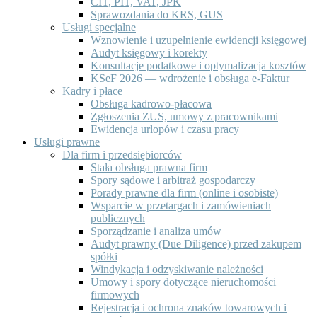
CIT, PIT, VAT, JPK
Sprawozdania do KRS, GUS
Usługi specjalne
Wznowienie i uzupełnienie ewidencji księgowej
Audyt księgowy i korekty
Konsultacje podatkowe i optymalizacja kosztów
KSeF 2026 — wdrożenie i obsługa e-Faktur
Kadry i płace
Obsługa kadrowo-płacowa
Zgłoszenia ZUS, umowy z pracownikami
Ewidencja urlopów i czasu pracy
Usługi prawne
Dla firm i przedsiębiorców
Stała obsługa prawna firm
Spory sądowe i arbitraż gospodarczy
Porady prawne dla firm (online i osobiste)
Wsparcie w przetargach i zamówieniach
publicznych
Sporządzanie i analiza umów
Audyt prawny (Due Diligence) przed zakupem
spółki
Windykacja i odzyskiwanie należności
Umowy i spory dotyczące nieruchomości
firmowych
Rejestracja i ochrona znaków towarowych i