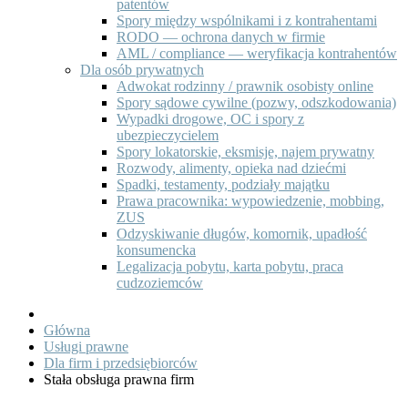
patentów
Spory między wspólnikami i z kontrahentami
RODO — ochrona danych w firmie
AML / compliance — weryfikacja kontrahentów
Dla osób prywatnych
Adwokat rodzinny / prawnik osobisty online
Spory sądowe cywilne (pozwy, odszkodowania)
Wypadki drogowe, OC i spory z
ubezpieczycielem
Spory lokatorskie, eksmisje, najem prywatny
Rozwody, alimenty, opieka nad dziećmi
Spadki, testamenty, podziały majątku
Prawa pracownika: wypowiedzenie, mobbing,
ZUS
Odzyskiwanie długów, komornik, upadłość
konsumencka
Legalizacja pobytu, karta pobytu, praca
cudzoziemców
Główna
Usługi prawne
Dla firm i przedsiębiorców
Stała obsługa prawna firm