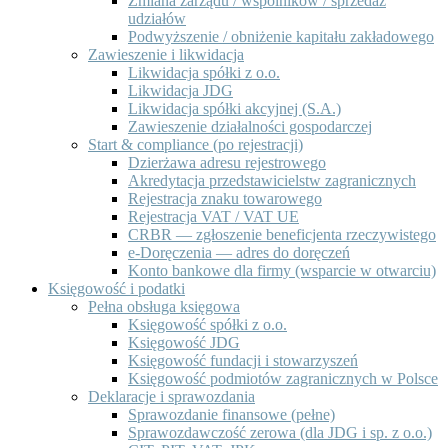
Zmiana zarządu / wspólników / sprzedaż
udziałów
Podwyższenie / obniżenie kapitału zakładowego
Zawieszenie i likwidacja
Likwidacja spółki z o.o.
Likwidacja JDG
Likwidacja spółki akcyjnej (S.A.)
Zawieszenie działalności gospodarczej
Start & compliance (po rejestracji)
Dzierżawa adresu rejestrowego
Akredytacja przedstawicielstw zagranicznych
Rejestracja znaku towarowego
Rejestracja VAT / VAT UE
CRBR — zgłoszenie beneficjenta rzeczywistego
e-Doręczenia — adres do doręczeń
Konto bankowe dla firmy (wsparcie w otwarciu)
Księgowość i podatki
Pełna obsługa księgowa
Księgowość spółki z o.o.
Księgowość JDG
Księgowość fundacji i stowarzyszeń
Księgowość podmiotów zagranicznych w Polsce
Deklaracje i sprawozdania
Sprawozdanie finansowe (pełne)
Sprawozdawczość zerowa (dla JDG i sp. z o.o.)