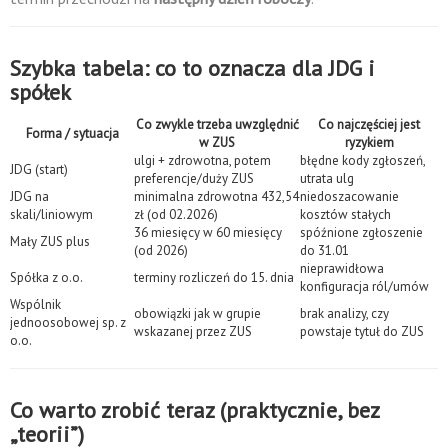
Szybka tabela: co to oznacza dla JDG i
spółek
Co zwykle trzeba uwzględnić
Co najczęściej jest
Forma / sytuacja
w ZUS
ryzykiem
ulgi + zdrowotna, potem
błędne kody zgłoszeń,
JDG (start)
preferencje/duży ZUS
utrata ulg
JDG na
minimalna zdrowotna 432,54
niedoszacowanie
skali/liniowym
zł (od 02.2026)
kosztów stałych
36 miesięcy w 60 miesięcy
spóźnione zgłoszenie
Mały ZUS plus
(od 2026)
do 31.01
nieprawidłowa
Spółka z o.o.
terminy rozliczeń do 15. dnia
konfiguracja ról/umów
Wspólnik
obowiązki jak w grupie
brak analizy, czy
jednoosobowej sp. z
wskazanej przez ZUS
powstaje tytuł do ZUS
o.o.
Co warto zrobić teraz (praktycznie, bez
„teorii”)