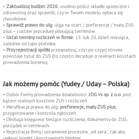
•
Zaktualizuj budżet 2026
: osobno policz składki społeczne i
zdrowotną oraz sprawdź, czy w Twoim modelu opłaca się
chorobowe.
•
Sprawdź prawo do ulg
: ulga na start / preferencje / mały ZUS
plus – i ustaw procedurę pilnującą terminów.
•
Ustal terminy rozliczeń w firmie
: 15. lub 20. dzień miesiąca,
zależnie od typu płatnika.
•
Przy rejestracji spółki
przeanalizuj, czy i po czyjej stronie
powstaje tytuł do ZUS (to często decyduje o realnych kosztach
prowadzenia biznesu).
Jak możemy pomóc (Yudey / Uday – Polska)
• Dobór formy prowadzenia działalności:
JDG vs sp. z o.o.
pod
kątem realnych kosztów ZUS i rozliczeń.
• Weryfikacja prawa do ulg:
preferencje, mały ZUS plus
,
przygotowanie i kontrola zgłoszeń.
• Obsługa księgowa: bieżące rozliczenia, dokumenty do ZUS,
porządek w terminach.
• Rejestracja firmy i ustawienie procesów „od zera”, tak aby
uniknąć korekt i kosztownych błędów.