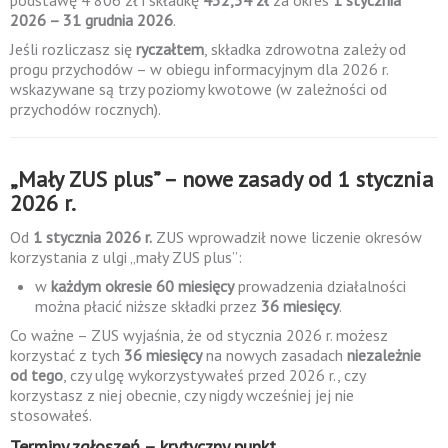
podstawę 4 806 zł i składkę
432,54 zł
za okres
1 stycznia
2026 – 31 grudnia 2026
.
Jeśli rozliczasz się
ryczałtem
, składka zdrowotna zależy od
progu przychodów – w obiegu informacyjnym dla 2026 r.
wskazywane są trzy poziomy kwotowe (w zależności od
przychodów rocznych).
„Mały ZUS plus” – nowe zasady od 1 stycznia
2026 r.
Od
1 stycznia 2026 r.
ZUS wprowadził nowe liczenie okresów
korzystania z ulgi „mały ZUS plus”:
w
każdym okresie 60 miesięcy
prowadzenia działalności
można płacić niższe składki przez
36 miesięcy
.
Co ważne – ZUS wyjaśnia, że od stycznia 2026 r. możesz
korzystać z tych
36 miesięcy
na nowych zasadach
niezależnie
od tego
, czy ulgę wykorzystywałeś przed 2026 r., czy
korzystasz z niej obecnie, czy nigdy wcześniej jej nie
stosowałeś.
Terminy zgłoszeń – krytyczny punkt