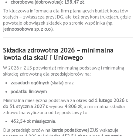
chorobowa (dobrowolna): 138,47 zł
.
To kluczowa informacja dla firm planujących budżet kosztów
stałych – zwłaszcza przy JDG, ale też przy konstrukcjach, gdzie
powstaje obowiązek składek po stronie wspólnika (np.
jednoosobowa sp. z o.o.
).
Składka zdrowotna 2026 – minimalna
kwota dla skali i liniowego
W 2026 r. ZUS potwierdził minimalną podstawę i minimalną
składkę zdrowotną dla przedsiębiorców na:
zasadach ogólnych (skala)
oraz
podatku liniowym
.
Minimalna miesięczna podstawa za okres
od 1 lutego 2026 r.
do 31 stycznia 2027 r.
wynosi
4 806 zł
, a minimalna składka
zdrowotna wyliczona od tej podstawy to:
432,54 zł miesięcznie
.
Dla przedsiębiorców na
karcie podatkowej
ZUS wskazuje