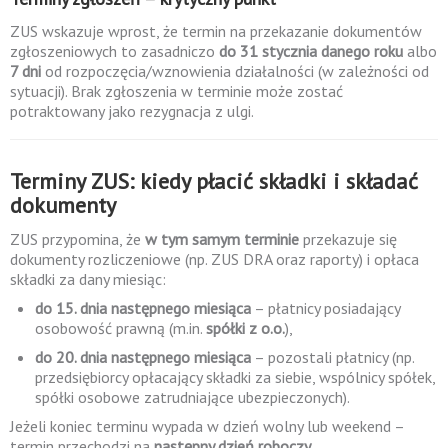
ZUS wskazuje wprost, że termin na przekazanie dokumentów
zgłoszeniowych to zasadniczo
do 31 stycznia danego roku
albo
7 dni
od rozpoczęcia/wznowienia działalności (w zależności od
sytuacji). Brak zgłoszenia w terminie może zostać
potraktowany jako rezygnacja z ulgi.
Terminy ZUS: kiedy płacić składki i składać
dokumenty
ZUS przypomina, że
w tym samym terminie
przekazuje się
dokumenty rozliczeniowe (np. ZUS DRA oraz raporty) i opłaca
składki za dany miesiąc:
do 15. dnia następnego miesiąca
– płatnicy posiadający
osobowość prawną (m.in.
spółki z o.o.
),
do 20. dnia następnego miesiąca
– pozostali płatnicy (np.
przedsiębiorcy opłacający składki za siebie, wspólnicy spółek,
spółki osobowe zatrudniające ubezpieczonych).
Jeżeli koniec terminu wypada w dzień wolny lub weekend –
termin przechodzi na
następny dzień roboczy
.