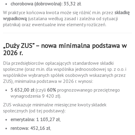
chorobowa (dobrowolna): 35,32 zł
.
W praktyce końcowa kwota może się różnić m.in. przez
składkę
wypadkową
(ustalana według zasad i zależna od sytuacji
płatnika) oraz ewentualne inne elementy rozliczeń.
„Duży ZUS” – nowa minimalna podstawa w
2026 r.
Dla przedsiębiorców opłacających standardowe składki
społeczne (oraz m.in. dla wspólnika jednoosobowej sp. z o.o. i
wspólników wybranych spółek osobowych wskazanych przez
ZUS), minimalna podstawa w 2026 r. wynosi:
5 652,00 zł
(czyli
60%
prognozowanego przeciętnego
wynagrodzenia 9 420 zł).
ZUS wskazuje minimalne miesięczne kwoty składek
społecznych (od tej podstawy):
emerytalna: 1 103,27 zł
,
rentowa: 452,16 zł
,